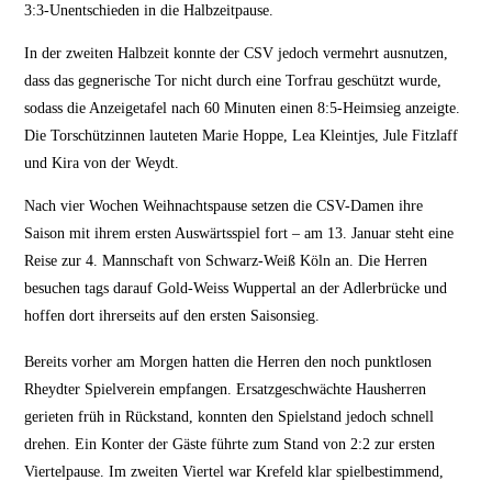
3:3-Unentschieden in die Halbzeitpause.
In der zweiten Halbzeit konnte der CSV jedoch vermehrt ausnutzen,
dass das gegnerische Tor nicht durch eine Torfrau geschützt wurde,
sodass die Anzeigetafel nach 60 Minuten einen 8:5-Heimsieg anzeigte.
Die Torschützinnen lauteten Marie Hoppe, Lea Kleintjes, Jule Fitzlaff
und Kira von der Weydt.
Nach vier Wochen Weihnachtspause setzen die CSV-Damen ihre
Saison mit ihrem ersten Auswärtsspiel fort – am 13. Januar steht eine
Reise zur 4. Mannschaft von Schwarz-Weiß Köln an. Die Herren
besuchen tags darauf Gold-Weiss Wuppertal an der Adlerbrücke und
hoffen dort ihrerseits auf den ersten Saisonsieg.
Bereits vorher am Morgen hatten die Herren den noch punktlosen
Rheydter Spielverein empfangen. Ersatzgeschwächte Hausherren
gerieten früh in Rückstand, konnten den Spielstand jedoch schnell
drehen. Ein Konter der Gäste führte zum Stand von 2:2 zur ersten
Viertelpause. Im zweiten Viertel war Krefeld klar spielbestimmend,