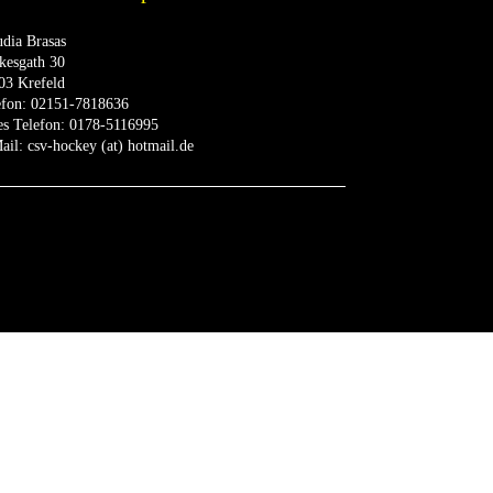
udia Brasas
kesgath 30
03 Krefeld
efon:
02151-7818636
es Telefon:
0178-5116995
ail:
csv-hockey (at) hotmail.de