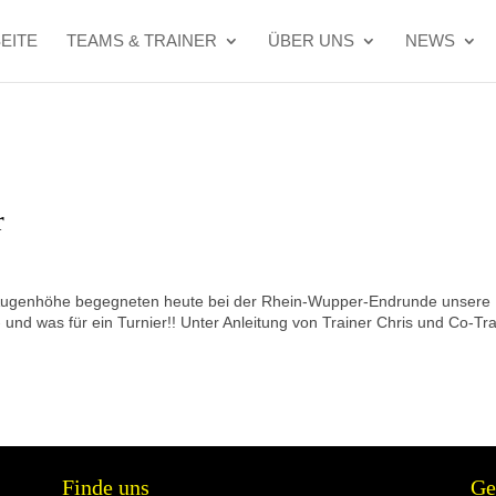
EITE
TEAMS & TRAINER
ÜBER UNS
NEWS
r
 Augenhöhe begegneten heute bei der Rhein-Wupper-Endrunde unsere
 was für ein Turnier!! Unter Anleitung von Trainer Chris und Co-Tra
Finde uns
Ge